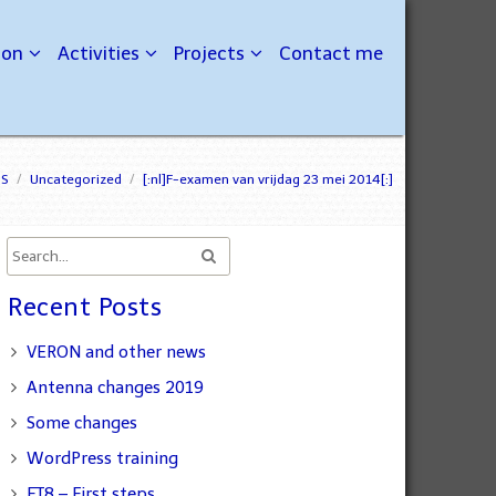
ion
Activities
Projects
Contact me
IS
/
Uncategorized
/
[:nl]F-examen van vrijdag 23 mei 2014[:]
Recent Posts
VERON and other news
Antenna changes 2019
Some changes
WordPress training
FT8 – First steps