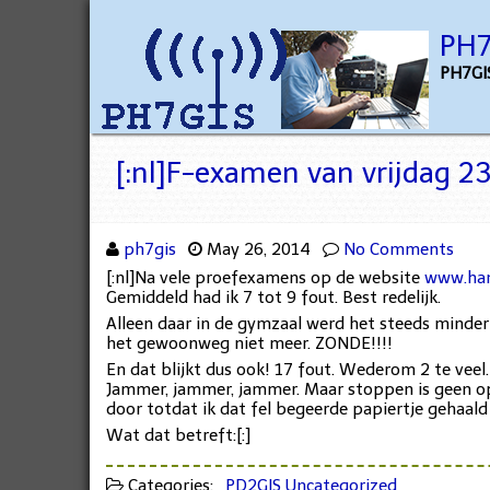
PH7
PH7GIS
[:nl]F-examen van vrijdag 23
ph7gis
May 26, 2014
No Comments
[:nl]Na vele proefexamens op de website
www.ham
Gemiddeld had ik 7 tot 9 fout. Best redelijk.
Alleen daar in de gymzaal werd het steeds minder
het gewoonweg niet meer. ZONDE!!!!
En dat blijkt dus ook! 17 fout. Wederom 2 te veel.
Jammer, jammer, jammer. Maar stoppen is geen optie
door totdat ik dat fel begeerde papiertje gehaald
Wat dat betreft:[:]
Categories:
PD2GIS
Uncategorized