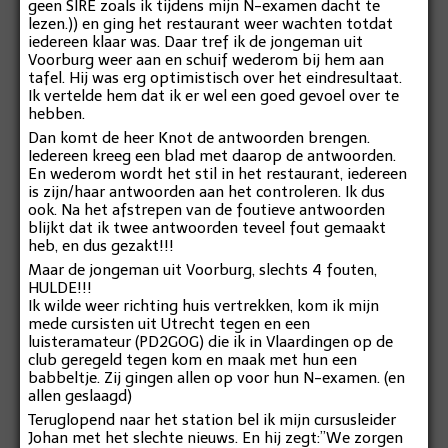
geen SIRE zoals ik tijdens mijn N-examen dacht te
lezen.)) en ging het restaurant weer wachten totdat
iedereen klaar was. Daar tref ik de jongeman uit
Voorburg weer aan en schuif wederom bij hem aan
tafel. Hij was erg optimistisch over het eindresultaat.
Ik vertelde hem dat ik er wel een goed gevoel over te
hebben.
Dan komt de heer Knot de antwoorden brengen.
Iedereen kreeg een blad met daarop de antwoorden.
En wederom wordt het stil in het restaurant, iedereen
is zijn/haar antwoorden aan het controleren. Ik dus
ook. Na het afstrepen van de foutieve antwoorden
blijkt dat ik twee antwoorden teveel fout gemaakt
heb, en dus gezakt!!!
Maar de jongeman uit Voorburg, slechts 4 fouten,
HULDE!!!
Ik wilde weer richting huis vertrekken, kom ik mijn
mede cursisten uit Utrecht tegen en een
luisteramateur (PD2GOG) die ik in Vlaardingen op de
club geregeld tegen kom en maak met hun een
babbeltje. Zij gingen allen op voor hun N-examen. (en
allen geslaagd)
Teruglopend naar het station bel ik mijn cursusleider
Johan met het slechte nieuws. En hij zegt:”We zorgen