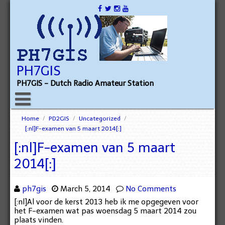
PH7GIS
PH7GIS - Dutch Radio Amateur Station
Home
/
PD2GIS
/
Uncategorized
/
[:nl]F-examen van 5 maart 2014[:]
[:nl]F-examen van 5 maart
2014[:]
ph7gis
March 5, 2014
No Comments
[:nl]Al voor de kerst 2013 heb ik me opgegeven voor
het F-examen wat pas woensdag 5 maart 2014 zou
plaats vinden.