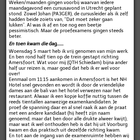
Weken/maanden gingen voorbij waarvan iedere
maandagavond een cursusavond in Utrecht geplant
stond. Zowel Johan (PA3GER), de cursusleider als ik zelf
hadden beide zoiets van, “Dat moet zeker gaan
lukken”. Al was ik af en toe nog een beetje
pessimistisch. Maar de proefexamens gingen steeds
beter.
En toen kwam die
dag…….
Woensdag 5 maart heb ik vrij genomen van mijn werk.
En ben rond half tien op de trein gestapt richting
Amersfoort. Wat voor mij (QTH Schiedam) bijna ander
half uur reizen is, maar goed dat heb ik er wel voor
over!
Eenmaal om 11:15 aankomen in Amersfoort is het NH
Hotel snel gevonden en wordt ik door de vriendelijke
dames aan de bali van het hotel verwezen naar het
restaurant. Alwaar ik een kopje koffie nuttig tussen de
reeds tientallen aanwezige examenkandidaten. Je
proef de spanning daar en al snel raak ik aan de praat
met een andere kandidaat (hij heeft zijn naam
genoemd, maar dat ben door alle drukte alweer kwijt),
maar wat ik wel onthouden heb is dat hij uit Voorburg
kwam en dus praktisch uit dezelfde richting kwam.
En tot aan de ingang van de examenruimte hebben wij