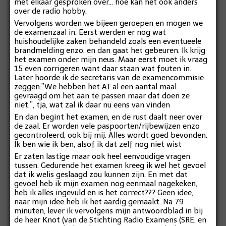
met elkaar gesproken over… hoe kan het ook anders
over de radio hobby.
Vervolgens worden we bijeen geroepen en mogen we
de examenzaal in. Eerst werden er nog wat
huishoudelijke zaken behandeld zoals een eventueele
brandmelding enzo, en dan gaat het gebeuren. Ik krijg
het examen onder mijn neus. Maar eerst moet ik vraag
15 even corrigeren want daar staan wat fouten in.
Later hoorde ik de secretaris van de examencommisie
zeggen:”We hebben het AT al een aantal maal
gevraagd om het aan te passen maar dat doen ze
niet.”, tja, wat zal ik daar nu eens van vinden
En dan begint het examen, en de rust daalt neer over
de zaal. Er worden vele paspoorten/rijbewijzen enzo
gecontroleerd, ook bij mij. Alles wordt goed bevonden.
Ik ben wie ik ben, alsof ik dat zelf nog niet wist
Er zaten lastige maar ook heel eenvoudige vragen
tussen. Gedurende het examen kreeg ik wel het gevoel
dat ik welis geslaagd zou kunnen zijn. En met dat
gevoel heb ik mijn examen nog eenmaal nagekeken,
heb ik alles ingevuld en is het correct??? Geen idee,
naar mijn idee heb ik het aardig gemaakt. Na 79
minuten, lever ik vervolgens mijn antwoordblad in bij
de heer Knot (van de Stichting Radio Examens (SRE, en