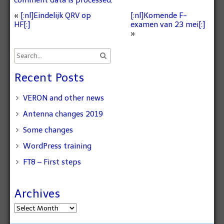
comment data is processed.
«
[:nl]Eindelijk QRV op
[:nl]Komende F-
HF[:]
examen van 23 mei[:]
»
Recent Posts
VERON and other news
Antenna changes 2019
Some changes
WordPress training
FT8 – First steps
Archives