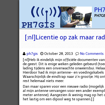
PH7
PH7GIS
[:nl]Licentie op zak maar rad
ph7gis
October 28, 2013
No Comments
[:nl]Heb ik eindelijk mijn officiële documenten v
de geest. Dit is enige weken geleden gebeurd (toe
lading tijdens een onverwachte onweersbui. Hela
Hierdoor had ik mijn antenne- en voedingskabels
Waarschijnlijk de eindtrap naar z’n grootje. Hij 
rest helemaal niets meer.
Dan maar sparen voor een nieuwe radio (mogelijk
al mijn antenne vervangen voor een ander exempl
meter antenne). Aangezien ik weinig mag op het d
het lastig om een dipool weg te spannen.[:]