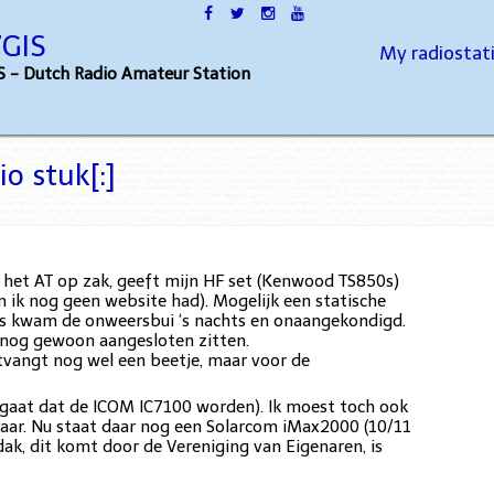
GIS
My radiostat
 - Dutch Radio Amateur Station
io stuk[:]
an het AT op zak, geeft mijn HF set (Kenwood TS850s)
n ik nog geen website had). Mogelijk een statische
as kwam de onweersbui ‘s nachts en onaangekondigd.
 nog gewoon aangesloten zitten.
ontvangt nog wel een beetje, maar voor de
 gaat dat de ICOM IC7100 worden). Ik moest toch ook
aar. Nu staat daar nog een Solarcom iMax2000 (10/11
ak, dit komt door de Vereniging van Eigenaren, is