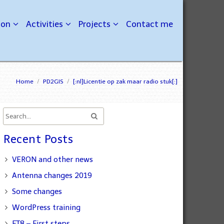
ion
Activities
Projects
Contact me
Home
/
PD2GIS
/
[:nl]Licentie op zak maar radio stuk[:]
Recent Posts
VERON and other news
Antenna changes 2019
Some changes
WordPress training
FT8 – First steps